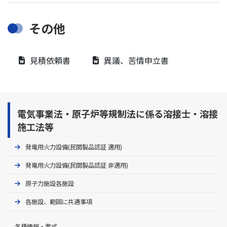
申請書に係る変更届
申請書に係る取下げ届
申請書に係る変更届
申請書に係る変更届
溶接施工法確認試験申請書
その他
申請書に係る取下げ届
溶接施工法認証試験申請書
申請書に係る取下げ届
申請書に係る取下げ届
立会申請書
溶接施工法確認事項
溶接施工法認証試験実施要領書
見積依頼書
異議、苦情申立書
溶接施工法確認試験実施要領書
溶接士技能認証試験申請書
溶接施工法認証試験実施要領書(別紙)
溶接士技能更新等申請書
溶接施工法確認試験実施要領書(別紙)
溶接士の技能確認事項
申請書に係る変更届
溶接士の氏名、資格及び作業経歴
電気事業法・原子炉等規制法に係る溶接士・溶接
申請書に係る変更届
溶接士技能認証試験実施要領書
申請書に係る取下げ届
施工法等
申請書に係る変更届
申請書に係る取下げ届
立会申請書
溶接士の個別技能確認事項
発電用火力設備(民間製品認証 適用)
申請書に係る取下げ届
発電用火力設備(民間製品認証 非適用)
申請書に係る変更届
溶接施工法認証試験申請書
原子力施設各施設
申請書に係る取下げ届
立会申請書
溶接施工法確認事項
各施設、範囲に共通事項
溶接施工法認証試験実施要領書
各種情報・書式