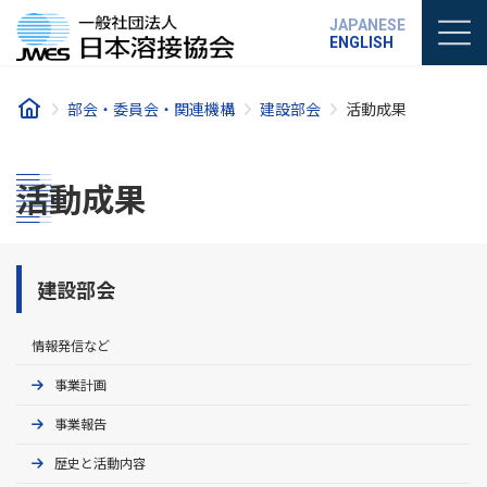
コ
ナ
JAPANESE
ン
ビ
ENGLISH
テ
ゲ
ン
ー
ツ
シ
部会・委員会・関連機構
建設部会
活動成果
へ
ョ
ス
ン
キ
に
ッ
移
活動成果
プ
動
建設部会
情報発信など
事業計画
事業報告
歴史と活動内容