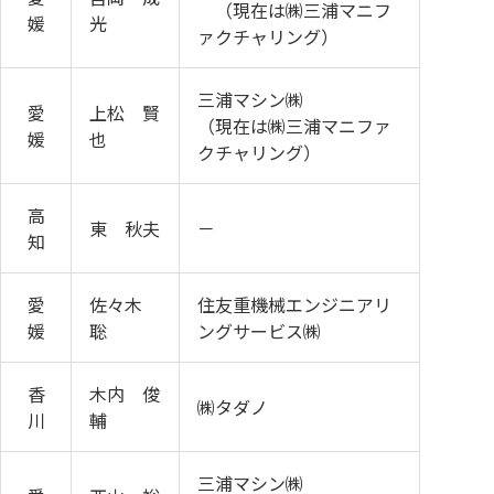
（現在は㈱三浦マニフ
媛
光
ァクチャリング）
三浦マシン㈱
愛
上松 賢
（現在は㈱三浦マニファ
媛
也
クチャリング）
高
東 秋夫
－
知
愛
佐々木
住友重機械エンジニアリ
媛
聡
ングサービス㈱
香
木内 俊
㈱タダノ
川
輔
三浦マシン㈱