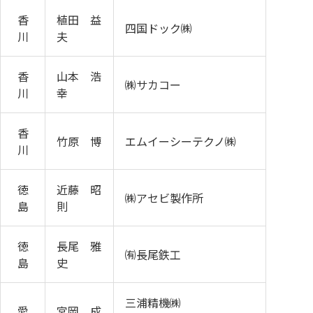
香
植田 益
四国ドック㈱
川
夫
香
山本 浩
㈱サカコー
川
幸
香
竹原 博
エムイーシーテクノ㈱
川
徳
近藤 昭
㈱アセビ製作所
島
則
徳
長尾 雅
㈲長尾鉄工
島
史
三浦精機㈱
愛
宮岡 成