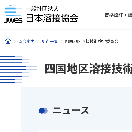
コ
ナ
ン
ビ
資格認証・
テ
ゲ
ン
ー
ツ
シ
へ
ョ
協会案内
拠点一覧
四国地区溶接技術検定委員会
ス
ン
キ
に
ッ
移
四国地区溶接技
プ
動
ニュース