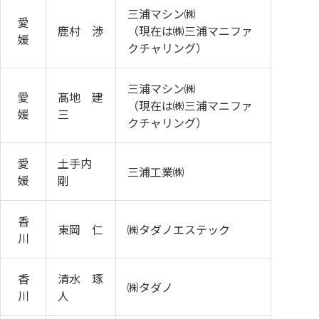
三浦マシン㈱
愛
鹿村 渉
（現在は㈱三浦マニファ
媛
クチャリング）
三浦マシン㈱
愛
髙地 建
（現在は㈱三浦マニファ
媛
三
クチャリング）
愛
土手内
三浦工業㈱
媛
剛
香
東岡 仁
㈱タダノエステック
川
香
清水 琢
㈱タダノ
川
人