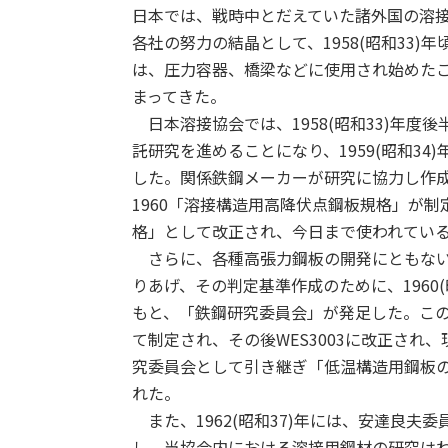
日本では、戦時中とだえていた諸外国の溶
各社の努力の結晶として、1958(昭和33
は、圧力容器、橋梁などに使用され始めた
まってきた。
日本溶接協会では、1958(昭和33)年度
託研究を進めることになり、1959(昭和3
した。関係鉄鋼メーカーが研究に協力し作成した原
1960「溶接構造用高降伏点鋼板規格」が制
格」として改正され、今日まで使われてい
さらに、各種高張力鋼板の開発にともない
りあげ、その判定基準作成のために、1960
もと、「鉄鋼研究委員会」が発足した。この成果
て制定され、その後WES3003に改正され、
究委員会として引き継ぎ「低温構造用鋼板
れた。
また、1962(昭和37)年には、安達良夫
し、当協会内における溶接用鋼材の研究は