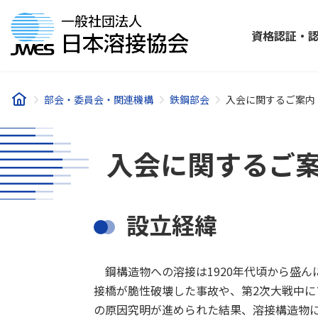
コ
ナ
ン
ビ
資格認証・
テ
ゲ
ン
ー
ツ
シ
へ
ョ
部会・委員会・関連機構
鉄鋼部会
入会に関するご案内
ス
ン
キ
に
ッ
移
入会に関するご
プ
動
設立経緯
鋼構造物への溶接は1920年代頃から盛ん
接橋が脆性破壊した事故や、第2次大戦中
の原因究明が進められた結果、溶接構造物