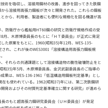
接技術を吸収し、溶接用鋼材の改善、進歩を図ってきた鉄鋼
)年頃から溶接用高張力鋼板が次々と開発された。これらの鋼板
ことから、利用者、製造者にも便利な規格化を図る機運が高
後半、防衛庁から艦船用HT60鋼の研究と防衛庁規格作成の受
4)年8月、木原博委員長のもとに「ＨＴ委員会」が正式に発足
案をもとに、1960(昭和35)年12月、WES-135-
定され、これが後のWES3001「溶接構造用高張力鋼板規
る。
、それらの共通課題として溶接構造物の脆性破壊防止をと
(昭和35)年5月、木原博委員長、金沢武副委員長のご指導の
は、WES-136-1961「低温構造用鋼板判定基準」とし
現在も使われている。1962(昭和37)年には、第二次鉄鋼研
の開発およびその材質判定基準確立に関する研究」が進めら
委員長のもと超高張力鋼研究委員会（ＵＨ委員会）が発足
わが国の中核を成すに至った。