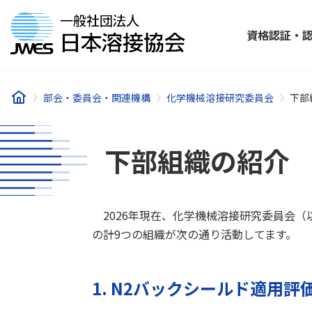
コ
ナ
ン
ビ
資格認証・
テ
ゲ
ン
ー
ツ
シ
へ
ョ
部会・委員会・関連機構
化学機械溶接研究委員会
下部
ス
ン
キ
に
ッ
移
下部組織の紹介
プ
動
2026年現在、化学機械溶接研究委員会（
の計9つの組織が次の通り活動してます。
1. N2バックシールド適用