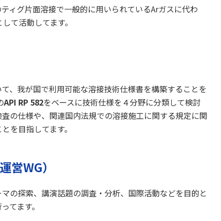
ティグ片面溶接で一般的に用いられているArガスに代わ
として活動してます。
て、我が国で利用可能な溶接技術仕様書を構築することを
の
API RP 582
をベースに技術仕様を４分野に分類して検討
検査の仕様や、関連国内法規での溶接施工に関する規定に関
ことを目指してます。
会運営WG）
マの探索、講演話題の調査・分析、国際活動などを目的と
行ってます。