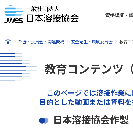
コ
ナ
ン
ビ
資格認証・
テ
ゲ
ン
ー
ツ
シ
へ
ョ
部会・委員会・関連機構
安全衛生・環境委員会
教育コ
ス
ン
キ
に
ッ
移
教育コンテンツ
プ
動
このページでは溶接作業に
目的とした動画または資料を
日本溶接協会作製