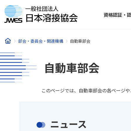
コ
ナ
ン
ビ
資格認証・
テ
ゲ
ン
ー
ツ
シ
へ
ョ
部会・委員会・関連機構
自動車部会
ス
ン
キ
に
ッ
移
自動車部会
プ
動
このページでは、自動車部会の各ページや
ニュース