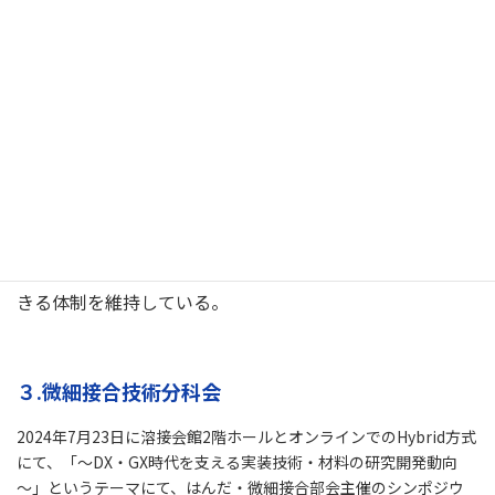
（一社）電子情報技術産業協会TC 91国内委員会へ協力
し、鉛フリーはんだ関連等の国際規格改訂への協力を行っ
た。
2.8 環境規制調査・対応WGへの協力
有害物質や環境負荷の高い薬品類に関する規制法案がいく
つか検討されており、それらの動向調査を目的とした部会
メンバーで構成されるワーキンググループの活動に協力で
きる体制を維持している。
３.微細接合技術分科会
2024年7月23日に溶接会館2階ホールとオンラインでのHybrid方式
にて、「～DX・GX時代を支える実装技術・材料の研究開発動向
～」というテーマにて、はんだ・微細接合部会主催のシンポジウ