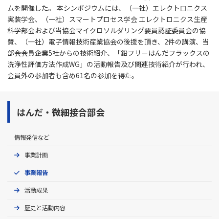
ムを開催した。 本シンポジウムには、（一社）エレクトロニクス
実装学会、（一社）スマートプロセス学会 エレクトロニクス生産
科学部会および当協会マイクロソルダリング要員認証委員会の協
賛、（一社）電子情報技術産業協会の後援を頂き、2件の講演、当
部会会員企業5社からの技術紹介、「鉛フリーはんだフラックスの
洗浄性評価方法作成WG」の活動報告及び関連技術紹介が行われ、
会員外の参加者も含め61名の参加を得た。
はんだ・微細接合部会
情報発信など
事業計画
事業報告
活動成果
歴史と活動内容