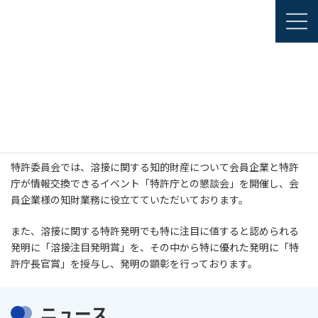
コ
ナ
JAPANESE
ン
ビ
ENGLISH
テ
ゲ
ン
ー
ツ
シ
部会・委員会・関連機構
特許委員会
へ
ョ
ス
ン
キ
に
ッ
移
特許委員会
プ
動
特許委員会では、溶接に関する知的財産について会員企業と特許
庁が情報交換できるイベント「特許庁との懇談会」を開催し、会
員企業様の知財業務に役立てていただいております。
また、溶接に関する特許発明でも特に注目に値すると認められる
発明に「溶接注目発明賞」を、その中から特に優れた発明に「特
許庁長官賞」を授与し、発明の顕彰を行っております。
ニュース