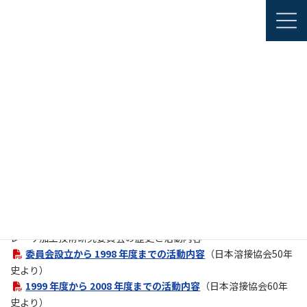
コ
ナ
JAPANESE
ン
ビ
ENGLISH
テ
ゲ
ン
ー
ツ
シ
部会・委員会・関連機構
へ
ョ
レーザ加工技術研究委員会（LMP委員会）
歴史と活動内容
ス
ン
キ
に
ッ
移
プ
動
歴史と活動内容
レーザ加工技術研究委員会の歴史と活動内容については、
溶接情
報センターサイト
の日本溶接協会の各年史で閲覧することができ
ます。
レーザ加工技術研究委員会の歴史と活動内容
委員会設立から 1998 年度までの活動内容
（日本溶接協会50年
史より）
1999 年度から 2008 年度までの活動内容
（日本溶接協会60年
史より）