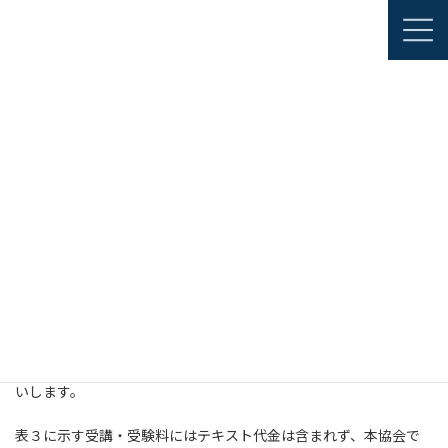
コ
ナ
JAPANESE
ン
ビ
ENGLISH
テ
ゲ
ン
ー
ツ
シ
資格認証・認定
溶接作業指導者
テキスト・規格
へ
ョ
ス
ン
キ
に
ッ
移
テキスト・規格
プ
動
テキスト
講習会で使用するテキスト「新版 溶接実務入門(増補4版)」を受
講当日必ずお持ちください。なお、当日会場では販売しませんの
で、テキストをお持ちでない方は、事前に次の方法で購入をお願
いします。
表３に示す受講・受験料にはテキスト代金は含まれず、本協会で