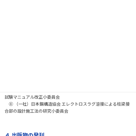
３.関係専門部会・研究委員会および関連団体との
連携
以下の委員派遣を行い、運営への参画および技術委員会での情
報共有を図った。
① （一社）日本溶接協会 規格委員会
② （一社）日本溶接協会 電気溶接機部会 技術委員会
③ （一社）日本溶接協会 JPVRC施工部会
④ （一社）日本高圧力技術協会 日本圧力容器研究会議
（JPVRC）運営委員会
⑤ （一社）日本溶接協会 安全衛生・環境委員会
⑥ （一社）日本溶接協会 AM部会 技術委員会
⑦ （一社）日本鋼構造協会 建築鉄骨溶接部の機械的性質の標準
試験マニュアル改正小委員会
⑧ （一社）日本鋼構造協会 エレクトロスラグ溶接による柱梁接
合部の設計施工法の研究小委員会
４.出版物の発刊