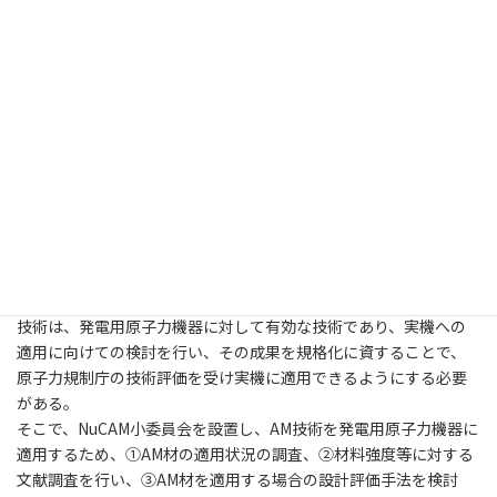
加検討を幹事会で集約する。そのうえで、ガイドライン(案)に最新
の知見を反映し、規格原案として体系的にまとめ上げる作業を進
める。また、規格化に向けて関係する規格制定機関との調整を行
い、規格化までのロードマップを明確にする。さらに、今後新た
な課題に対応するため、小委員会活動を再開する準備を進める。
3.8 NuCAM小委員会
「AM技術の原子力機器への適用に関する調査」
様々な先端産業でAM (Additive Manufacturing)が活用されてお
り、AMは複雑な形状を短時間で造形することができるため、最適
形状による機器の機能向上、リードタイムの短縮、ベンダー撤退
に備えたサプライチェーンの強化等の効果が期待されている。AM
技術は、発電用原子力機器に対して有効な技術であり、実機への
適用に向けての検討を行い、その成果を規格化に資することで、
原子力規制庁の技術評価を受け実機に適用できるようにする必要
がある。
そこで、NuCAM小委員会を設置し、AM技術を発電用原子力機器に
適用するため、①AM材の適用状況の調査、②材料強度等に対する
文献調査を行い、③AM材を適用する場合の設計評価手法を検討