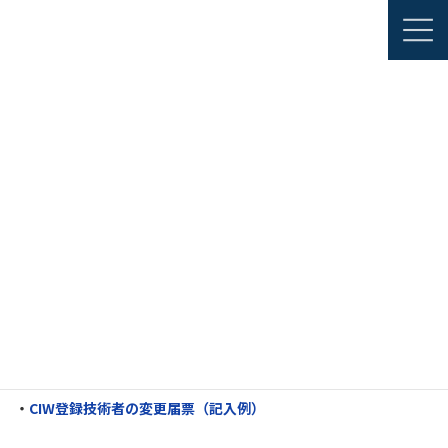
コ
ナ
JAPANESE
ン
ビ
ENGLISH
テ
ゲ
ン
ー
ツ
シ
資格認証・認定
非破壊検査事業者等の認定（CIW）
へ
ョ
各種申請に関する書類
ス
ン
キ
に
ッ
移
プ
動
各種申請に関する書類
CIW 登録技術者の変更届票
登録技術者の変更がある場合、下記書類の提出をお願い致しま
す。
・
CIW登録技術者の変更届票
・
CIW登録技術者の変更届票（記入例）