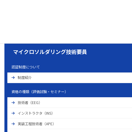
マイクロソルダリング技術認定試験の受験者数・認証数の推移
マイクロソルダリング要員認証委員会（⽇本溶接協会70年史）
マイクロソルダリング教育委員会（⽇本溶接協会70年史）
マイクロソルダリング技術要員
認証制度について
制度紹介
資格の種類（評価試験・セミナー）
技術者（EEG）
インストラクタ（INS）
実装工程技術者（APE）