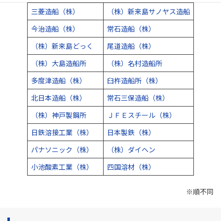
三菱造船（株）
（株）新来島サノヤス造船
今治造船（株）
常石造船（株）
（株）新来島どっく
尾道造船（株）
（株）大島造船所
（株）名村造船所
多度津造船（株）
臼杵造船所（株）
北日本造船（株）
常石三保造船（株）
（株）神戸製鋼所
ＪＦＥスチール（株）
日鉄溶接工業（株）
日本製鉄（株）
パナソニック（株）
（株）ダイヘン
小池酸素工業（株）
四国溶材（株）
※順不同