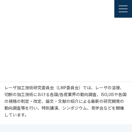
コ
ナ
JAPANESE
ン
ビ
ENGLISH
テ
ゲ
ン
ー
ツ
シ
部会・委員会・関連機構
へ
ョ
レーザ加工技術研究委員会（LMP委員会）
ス
ン
キ
に
ッ
移
プ
動
レーザ加工技術研究委員会
（LMP委員会）
レーザ加工技術研究委員会（LMP委員会）では、レーザの溶接、
切断の加工技術における各国/各産業界の動向調査、ISO/JISや各国
の規格の制定・改定、論文・文献の紹介による最新の研究開発の
動向調査等を行い、特別講演、シンポジウム、見学会などを開催
しています。