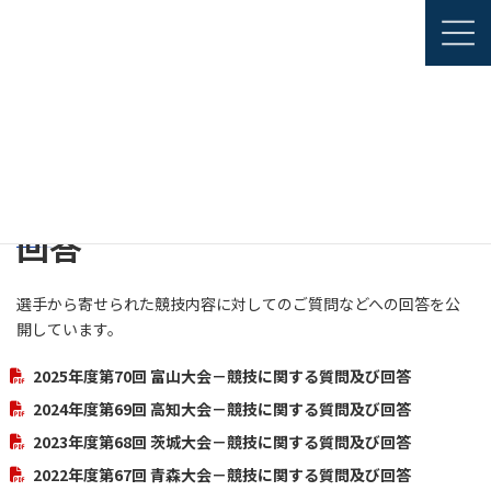
コ
ナ
JAPANESE
ン
ビ
ENGLISH
テ
ゲ
ン
ー
ツ
シ
全国溶接技術競技会
過去大会の競技への質問及び回答
へ
ョ
ス
ン
キ
に
ッ
移
過去大会の競技への質問及び
プ
動
回答
選手から寄せられた競技内容に対してのご質問などへの回答を公
開しています。
2025年度第70回 富山大会－競技に関する質問及び回答
2024年度第69回 高知大会－競技に関する質問及び回答
2023年度第68回 茨城大会－競技に関する質問及び回答
2022年度第67回 青森大会－競技に関する質問及び回答