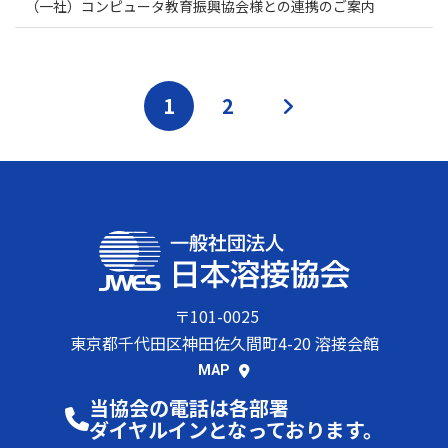
（一社）コンピュータ教育振興協会様との連携のご案内
投
固
固
1
2
»
稿
ナ
定
定
ビ
ペ
ペ
ゲ
ー
ー
ー
シ
ジ
ジ
〒101-0025
ョ
東京都千代田区神田佐久間町4-20 溶接会館
ン
MAP
当協会の電話は各部署
ダイヤルインとなっております。