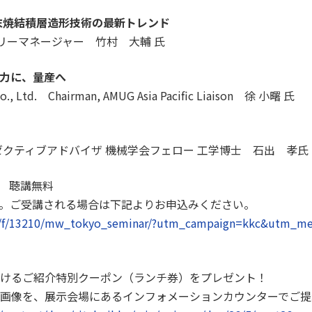
末焼結積層造形技術の最新トレンド
ントリーマネージャー 竹村 大輔 氏
原動力に、量産へ
Co., Ltd. Chairman, AMUG Asia Pacific Liaison 徐 小曙 氏
ゼクティブアドバイザ 機械学会フェロー 工学博士 石出 孝氏
】 聴講無料
。ご受講される場合は下記よりお申込みください。
.jp/f/13210/mw_tokyo_seminar/?utm_campaign=kkc&utm_m
けるご紹介特別クーポン（ランチ券）をプレゼント！
画像を、展示会場にあるインフォメーションカウンターでご提