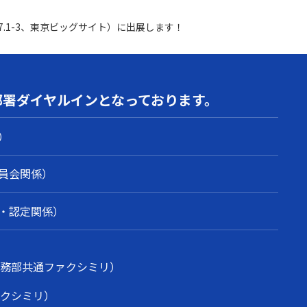
7.1-3、東京ビッグサイト）に出展します！
部署
ダイヤルインとなっております。
）
員会関係）
・認定関係）
業務部共通ファクシミリ）
ァクシミリ）