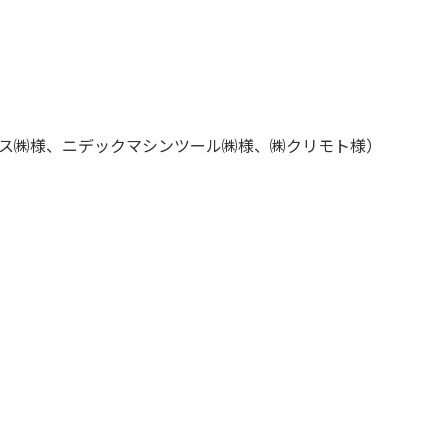
ノス㈱様、ニデックマシンツール㈱様、㈱クリモト様）