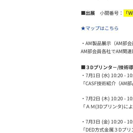
■出展
小間番号：
「W
★マップはこちら
・AM製品展示（AM部
AM部会員各社でAM関
■
３Dプリンタ－/技術
・7月1日 (水) 10:20
「CASF技術紹介（AM
・7月2日 (木) 10:20
「ＡＭ(3Dプリンタ)
・7月3日 (金) 10:2
「DED方式金属３Dプリ