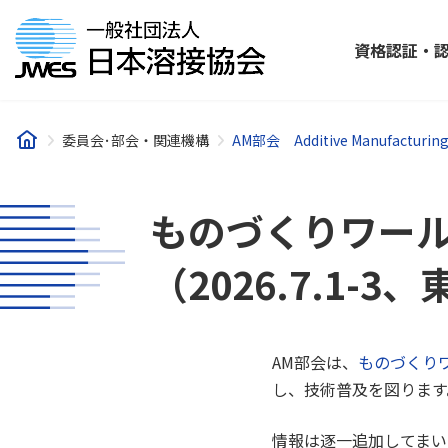
コ
ナ
ン
ビ
資格認証・
テ
ゲ
ン
ー
ツ
シ
へ
ョ
委員会･部会・関連機構
AM部会 Additive Manufacturing 
ス
ン
キ
に
ッ
移
ものづくりワール
プ
動
（2026.7.1
AM部会は、
ものづくりワ
し、技術普及を図ります
情報は逐一追加してまい