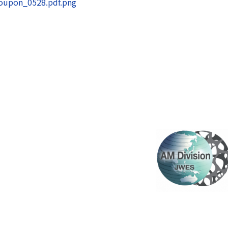
scoupon_0528.pdf.png