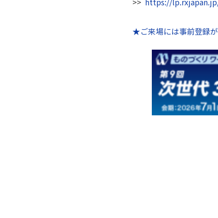
>>
https://lp.rxjapan.
★ご来場には事前登録が