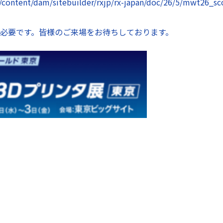
jp/content/dam/sitebuilder/rxjp/rx-japan/doc/26/5/mwt26_
必要です。皆様のご来場をお待ちしております。