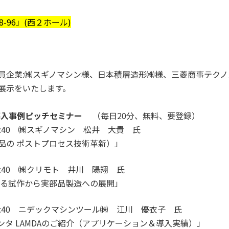
8-96」(西２ホール)
会員企業:㈱スギノマシン様、日本積層造形㈱様、三菱商事テク
連展示をいたします。
導入事例ピッチセミナー
（毎日20分、無料、要登録）
 - 10:40 ㈱スギノマシン 松井 大貴 氏
部品の ポストプロセス技術革新）」
 - 10:40 ㈱クリモト 井川 陽翔 氏
による試作から実部品製造への展開」
0 - 10:40 ニデックマシンツール㈱ 江川 優衣子 氏
ンタ LAMDAのご紹介（アプリケーション＆導入実績）」