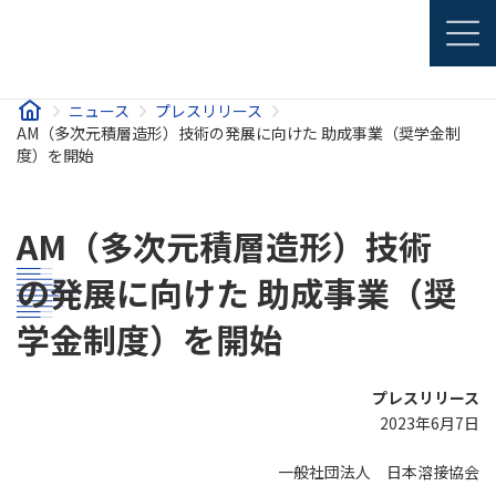
コ
ナ
JAPANESE
ン
ビ
ENGLISH
テ
ゲ
ン
ー
ツ
シ
ニュース
プレスリリース
へ
ョ
AM（多次元積層造形）技術の発展に向けた 助成事業（奨学金制
ス
ン
度）を開始
キ
に
ッ
移
プ
動
AM（多次元積層造形）技術
の発展に向けた 助成事業（奨
学金制度）を開始
プレスリリース
2023年6月7日
一般社団法人 日本溶接協会