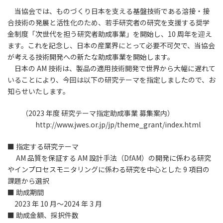
当協会では、ものづくり日本を支える基盤技術である溶接・接
合技術の発展と活性化のため、若手研究者の研究を支援する奨学
金制度「次世代を担う研究者助成事業」を開始し、10 周年を迎え
ます。これを記念し、日本の産業界にとって必要不可欠で、当協会
が考える技術開発への新たな助成事業を開始します。
日本の AM 技術は、製品の適用技術開発で世界から大幅に遅れて
いることにより、今回は以下の研究テーマを指定しましたので、お
知らせいたします。
（2023 年度 研究テーマ指定助成事業 募集案内）
http://www.jwes.or.jp/jp/theme_grant/index.html
■ 指定する研究テーマ
AM 品質を保証する AM 設計手法（DfAM）の開発に係わる研究
やインプロセスモニタリングに係わる研究を中心とした 9 項目の
課題から選択
■ 助成期間
2023 年 10 月～2024 年 3 月
■ 助成金額、採択件数