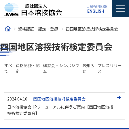
コ
ナ
JAPANESE
ン
ビ
ENGLISH
テ
ゲ
ン
ー
ツ
シ
資格認証・認定・登録
四国地区溶接技術検定委員会
へ
ョ
ス
ン
キ
に
四国地区溶接技術検定委員会
ッ
移
プ
動
すべ
資格認証・認
講習会・シンポジウ
お知ら
プレスリリー
て
定
ム
せ
ス
2024.04.10
四国地区溶接技術検定委員会
日本溶接協会HPリニューアルに伴うご案内【四国地区溶接
技術検定委員会】