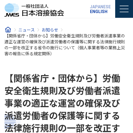
コ
ナ
JAPANESE
ン
ビ
ENGLISH
テ
ゲ
ン
ー
ツ
シ
ニュース
お知らせ
へ
ョ
【関係省庁・団体から】労働安全衛生規則及び労働者派遣事業の
ス
ン
適正な運営の確保及び派遣労働者の保護等に関する法律施行規則
キ
に
の一部を改正する省令の施行について（個人事業者等の業務上災
ッ
移
害の報告に係る規定関係）
プ
動
【関係省庁・団体から】労働
安全衛生規則及び労働者派遣
事業の適正な運営の確保及び
派遣労働者の保護等に関する
法律施行規則の一部を改正す