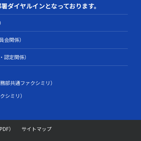
部署
ダイヤルインとなっております。
）
員会関係）
・認定関係）
業務部共通ファクシミリ）
ァクシミリ）
DF）
サイトマップ