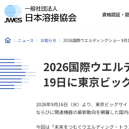
コ
ナ
ン
ビ
資格認証・
テ
ゲ
ン
ー
ツ
シ
へ
ョ
ニュース
お知らせ
2026国際ウエルディングショー 9
ス
ン
キ
に
ッ
移
2026国際ウエル
プ
動
19日に東京ビッ
2026年9月16日（水）より、東京ビッグ
ならびに関連機器の最新動向を網羅した国内
今回は「未来をつむぐウエルディング・トラ