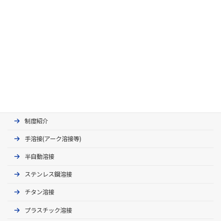
⽇本溶接協会70年史
溶接技能者［e-Weld］
認証制度と資格種類
制度紹介
手溶接(アーク溶接等)
半自動溶接
ステンレス鋼溶接
チタン溶接
プラスチック溶接