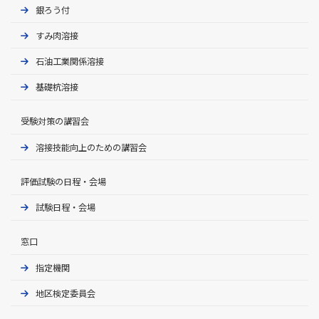
銀ろう付
すみ肉溶接
石油工業関係溶接
基礎杭溶接
受験対策の講習会
溶接技能向上のための講習会
評価試験の⽇程・会場
試験日程・会場
窓⼝
指定機関
地区検定委員会