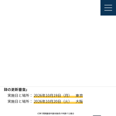
コ
ナ
JAPANESE
ン
ビ
ENGLISH
テ
ゲ
ン
ー
ツ
シ
資格認証・認定
非破壊検査事業者等の認定（CIW）
へ
ョ
更新審査
ス
ン
キ
に
ッ
移
プ
動
更新審査
CIW認定事業者及び認定仮申請された事業者（CIW担当宛）に、
8月下旬～9月上旬頃に下記の案内書を送付します。
〇2026年度後期「CIW検査技術管理者及び上級検査技術者資格登
録の更新審査」
実施日と場所：
2026年10月19日（月） 東京
実施日と場所：
2026年10月20日（火） 大阪