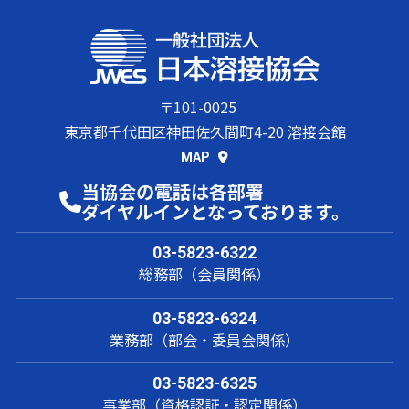
ン
技
はでき
能
ませ
ス
JIS Z 3891: 銀
者
ん）
テ
ろう付技術検
ン
石
定における試
＊
この
銀
レ
験方法及び判
油
〒101-0025
基準の
ろ
ス
銀ろう
〇
定基準
工
冊子販
う
鋼
付
東京都千代田区神田佐久間町4-20 溶接会館
WES 8291: 銀
業
×
○
○
○
○
○
○
×
×
×
売はこ
付
炭
ろう付技能者
溶
MAP
ちらか
素
の資格認証基
接
ら
鋼
当協会の電話は各部署
準
士
銅
ダイヤルインとなっております。
被覆ア
す
WES 8101: す
ーク溶
み
炭
03-5823-6322
み肉溶接技能
接
－
肉
素
－
総務部（会員関係）
者の資格認証
溶
鋼
マグ溶
基準
接
接
03-5823-6324
業務部（部会・委員会関係）
【e-
Book
】外観
03-5823-6325
試験の
被覆ア
事業部（資格認証・認定関係）