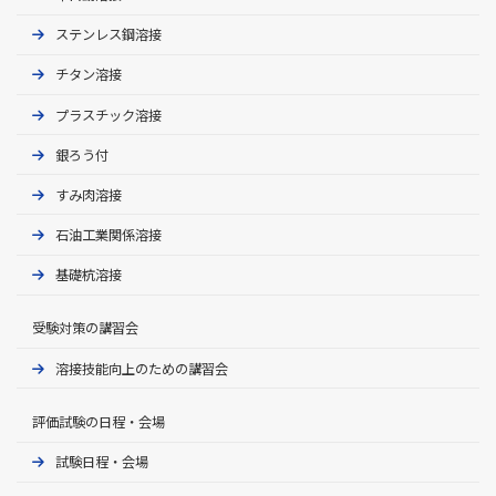
ク
者
はでき
“
Ｎ-3Ｆのいずれ
溶
ませ
被覆ア
ステンレス鋼溶接
資
かの資格所有者
チ
基
接
ん）
ーク溶
格
本
タ
チタン溶接
接
の
JIS Z 3841に基
級
ン
＊
この
種
づくSＮ-1Ｆ，
JIS Z 3821: ス
ティグ
溶
マ
プラスチック溶接
基準の
○
○
○
○
○
×
×
×
×
×
別
SＡ-2Ｆ，S
ス
テンレス鋼溶
溶接
接
グ
冊子販
と
Ｎ-2Ｆ，SＡ-3
テ
ス
接技術検定に
銀ろう付
技
溶
売はこ
ティグ
等
Ｆ，SＮ-3Ｆの
ン
テ
おける試験方
能
接
ちらか
すみ肉溶接
溶接と
級
いずれかの資格
レ
ン
法及び判定基
すみ肉溶接
〇
者
ら
技能者
被覆ア
な
所有者
ス
レ
準
ーク溶
石油工業関係溶接
ど
鋼
ス
WES 8221: ス
銀
被
接との
の
溶
鋼
テンレス鋼溶
ろ
覆
基礎杭溶接
組合せ
区
接
接技能者の資
う
ア
分
格認証基準
基本級Fil-Fを
付
○
○
ミグ溶
○
×
×
×
×
×
○
○
ー
”
所有する者
受験対策の講習会
接又は
技
ク
専
に
マグ溶
能
溶
門
示
溶接技能向上のための講習会
接
者
接
級
す
条
JIS Z 3805: チ
マ
プ
評価試験の⽇程・会場
チ
件
タン溶接技術
【e-
ティグ
グ
基本級SFil-Fを
ラ
タ
チ
に
検定における
Book
溶接
溶
所有する者
試験日程・会場
ス
ン
タ
よ
試験方法及び
】外観
接
チ
チ