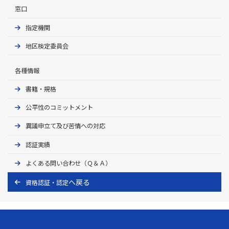
〇
ン
る
判定基準
試験の
ッ
タ
窓⼝
JIS Z 3801に基
溶
試
WES 8205: チ
評価基
FP－A－
ン
ク
○
○
○
×
×
×
×
○
×
×
づくいずれかの
ミグ溶
接
験
タン溶接技能
準（チ
２P
指定機関
合
溶
資格所有者
接
材
者の資格認証
タン・
金
接
基礎杭溶接
料
基準
プラス
FP－SA
地区検定委員会
技
技能者
の
JIS Z 3841に基
チッ
－2P
塩
能
溶
づくいずれかの
ク・銀
化
各種情報
者
FP－SS
接
資格所有者
ろう
ビ
－2P
な
付）_
す
書籍・規格
ニ
ど
要領-
み
ル
JIS Z 3831: プ
WO認
公平性のコミットメント
プ
ポ
ラスチック溶
肉
証-019
ラ
リ
接技術検定に
溶
(改1)
異議申立て及び苦情への対応
×
○
○
×
○
×
×
×
×
×
ス
エ
おける試験方
接
ホット
チ
チ
法及び判定基
技
認証実績
〇
ジェッ
＊上記
ッ
レ
準
能
ト溶接
タイト
ク
ン
WES 8231: プ
よくある問い合わせ（Ｑ＆Ａ）
者
ルをク
溶
ポ
ラスチック溶
リック
基
接
リ
接技者の資格
資格認証・認定
すれば
プ
認証基準
礎
無料で
ロ
杭
閲覧で
ピ
溶
きます
×
○
○
○
○
×
×
×
×
×
レ
接
（印刷