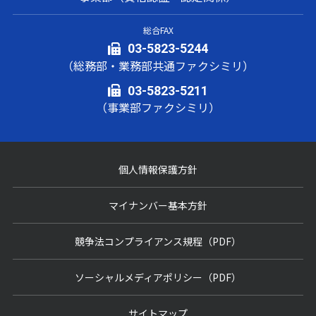
評価基
ーク溶
準（炭
接
総合FAX
素鋼・
ステン
03-5823-5244
レス
（総務部・業務部共通ファクシミリ）
鋼）_
要領-
03-5823-5211
高
WO認
（事業部ファクシミリ）
張
ティグ
証-017
石
力
WES 8102: 溶
溶接
(改3)
油
鋼
接士技量検定
工
耐
基準（石油工
＊上記
業
熱
業関係）
個人情報保護方針
タイト
－
溶
鋼
JPI-7S-31-
ルをク
接
ス
2007: 溶接士
リック
マイナンバー基本方針
（
テ
技量検定基準
すれば
JP
ン
(石油工業関
無料で
I）
レ
係)
競争法コンプライアンス規程（PDF）
閲覧で
ス
きます
ティグ
鋼
（印刷
溶接と
ソーシャルメディアポリシー（PDF）
はでき
被覆ア
ませ
ーク溶
ん）
サイトマップ