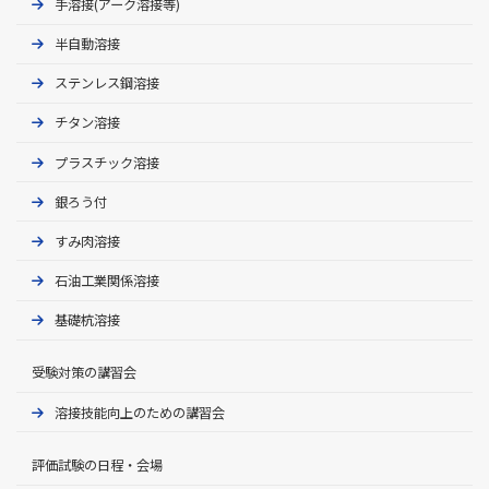
手溶接(アーク溶接等)
半自動溶接
ステンレス鋼溶接
チタン溶接
プラスチック溶接
銀ろう付
すみ肉溶接
石油工業関係溶接
基礎杭溶接
受験対策の講習会
溶接技能向上のための講習会
評価試験の⽇程・会場